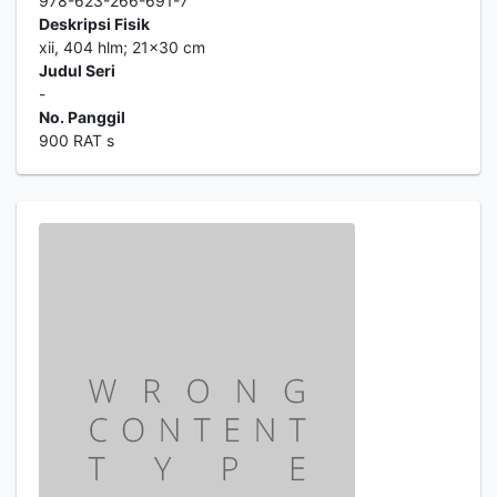
978-623-266-691-7
Deskripsi Fisik
xii, 404 hlm; 21x30 cm
Judul Seri
-
No. Panggil
900 RAT s