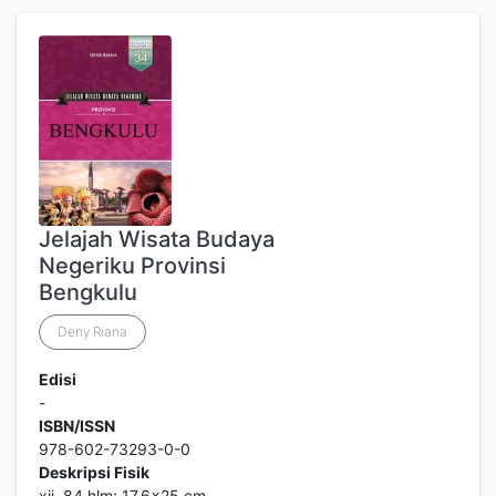
Jelajah Wisata Budaya
Negeriku Provinsi
Bengkulu
Deny Riana
Edisi
-
ISBN/ISSN
978-602-73293-0-0
Deskripsi Fisik
xii, 84 hlm; 17,6x25 cm