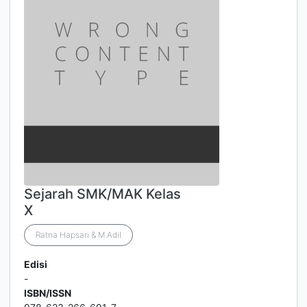
Sejarah SMK/MAK Kelas
X
Ratna Hapsari & M.Adil
Edisi
-
ISBN/ISSN