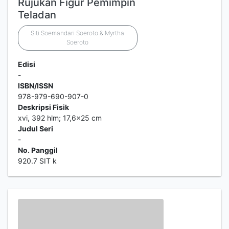
Rujukan Figur Pemimpin
Teladan
Siti Soemandari Soeroto & Myrtha
Soeroto
Edisi
-
ISBN/ISSN
978-979-690-907-0
Deskripsi Fisik
xvi, 392 hlm; 17,6x25 cm
Judul Seri
-
No. Panggil
920.7 SIT k