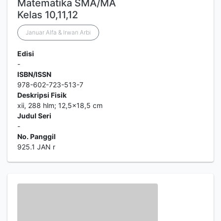
Matematika SMA/MA
Kelas 10,11,12
Januar Alfa & Irwan Arbi
Edisi
-
ISBN/ISSN
978-602-723-513-7
Deskripsi Fisik
xii, 288 hlm; 12,5x18,5 cm
Judul Seri
-
No. Panggil
925.1 JAN r