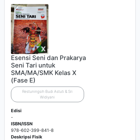
Esensi Seni dan Prakarya
Seni Tari untuk
SMA/MA/SMK Kelas X
(Fase E)
Restuningsih Budi Astuti & Sri
Widiyani
Edisi
-
ISBN/ISSN
978-602-399-841-8
Deskripsi Fisik