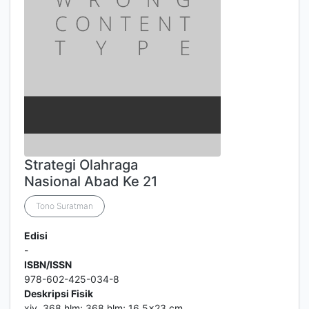
Strategi Olahraga
Nasional Abad Ke 21
Tono Suratman
Edisi
-
ISBN/ISSN
978-602-425-034-8
Deskripsi Fisik
xiv, 368 hlm; 368 hlm; 16,5x23 cm