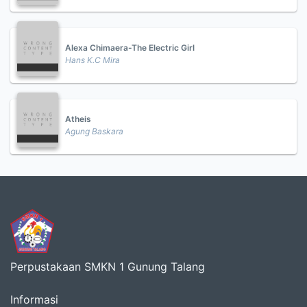
Alexa Chimaera-The Electric Girl
Hans K.C Mira
Atheis
Agung Baskara
Perpustakaan SMKN 1 Gunung Talang
Informasi