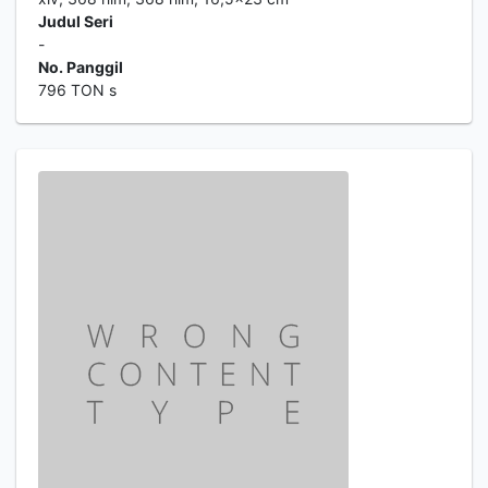
Judul Seri
-
No. Panggil
796 TON s