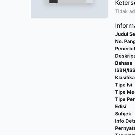
Keters
Tidak ad
Informa
Judul Se
No. Pang
Penerbi
Deskrips
Bahasa
ISBN/IS
Klasifika
Tipe Isi
Tipe Me
Tipe P
Edisi
Subjek
Info Deta
Pernyat