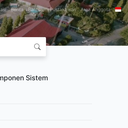
asi
Berita
Bantuan
Pustakawan
Area Anggota
omponen Sistem