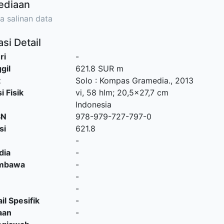
ediaan
a salinan data
si Detail
ri
-
gil
621.8 SUR m
t
Solo
:
Kompas Gramedia
.,
2013
i Fisik
vi, 58 hlm; 20,5x27,7 cm
Indonesia
SN
978-979-727-797-0
si
621.8
-
dia
-
embawa
-
-
-
il Spesifik
-
aan
-