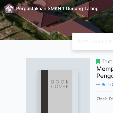
Perpustakaan SMKN 1 Gunung Talang
Text
Mempe
Peng
Berti
Tidak Te