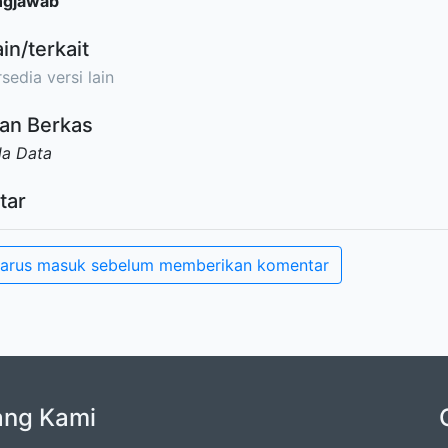
ngjawab
ain/terkait
sedia versi lain
an Berkas
da Data
tar
arus masuk sebelum memberikan komentar
ang Kami